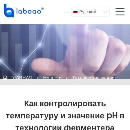

Pусский

ГЛАВНАЯ
>
Новости
>
Технические знания

Как контролировать
температуру и значение pH в
технологии ферментера