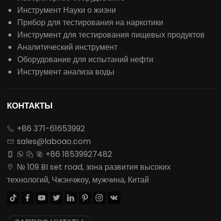
Инструмент Науки о жизни
Прибор для тестирования на наркотики
Инструмент для тестирования пищевых продуктов
Аналитический инструмент
Оборудование для испытаний нефти
Инструмент анализа воды
КОНТАКТЫ
+86 371-61653992

sales@laboao.com

+86 18539927482




№ 109 BI set road, зона развития высоких

технологий, Чжэнчжоу, мужчина, Китай







