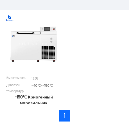
Вместимость
128L
Диапазон
-40℃~-150℃
температур
-150℃ Криогенный
морозильник
1