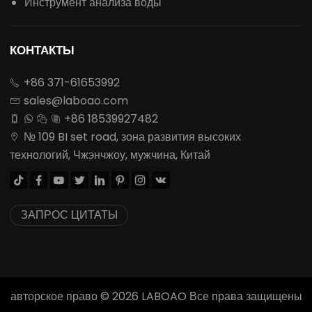
Инструмент анализа воды
КОНТАКТЫ
+86 371-61653992

sales@laboao.com

+86 18539927482




№ 109 BI set road, зона развития высоких

технологий, Чжэнчжоу, мужчина, Китай








ЗАПРОС ЦИТАТЫ
авторское право ©
2026
LABOAO Все права защищены