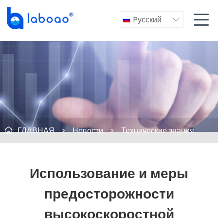

Pусский

ГЛАВНАЯ
>
Новости
>
Технические знания

Использование и меры
предосторожности
высокоскоростной