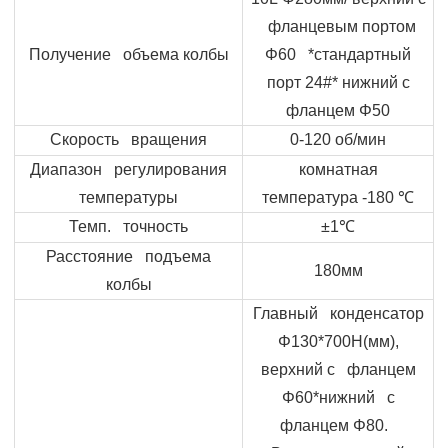
фланцевым портом
Получение объема колбы
Φ
60 *стандартный
порт 24#* нижний с
фланцем
Φ
50
Скорость вращения
0-120 об/мин
Диапазон регулирования
комнатная
температуры
температура -180
℃
Темп. точность
±1
℃
Расстояние подъема
180мм
колбы
Главный конденсатор
Φ
130*700
H
(мм),
верхний с фланцем
Φ
60*нижний с
фланцем
Φ
80.