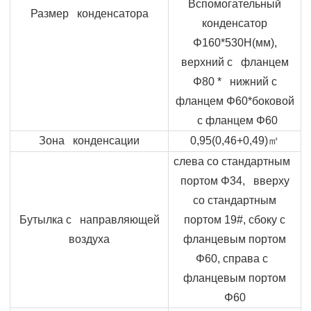
Вспомогательный
Размер конденсатора
конденсатор
Φ
160*530
H
(мм),
верхний с фланцем
Φ
80 * нижний с
фланцем
Φ
60*боковой
с фланцем
Φ
60
Зона конденсации
0,95(0,46+0,49)
㎡
слева со стандартным
портом
Φ
34, вверху
со стандартным
Бутылка с направляющей
портом 19#, сбоку с
воздуха
фланцевым портом
Φ
60, справа с
фланцевым портом
Φ
60