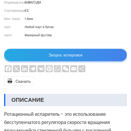
Индивидуальные
ОЭМ/ОДМ
Сертификация
CE
Мин. Заказ
1 блок
порт
Любой порт в Китае
пакет
Фанерный футляр
Запрос котировок
Facebook
X
LinkedIn
Telegram
VK
Pinterest
WhatsApp
WeChat
Email
Share

Скачать
ОПИСАНИЕ
Ротационный испаритель - это использование
бесступенчатого регулятора скорости вращения
вращающейся стеклянной бутылки с постоянной