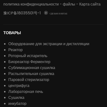
расходные материалы, инструменты для биологических
наук, инструменты для химического анализа,
оптические инструменты, медицинские оборудование,
инструменты для проверки лекарств,
сельскохозяйственные инструменты, инструменты для
проверки пищевых продуктов и другие инструменты,
связанные с промышленностью.
политика конфиденциальности
-
файлы
-
Карта сайта
豫ICP备18035501号-1

СДЕЛАНО В КИТАЕ
ТОВАРЫ
Оборудование для экстракции и дистилляции
Реактор
Роторный испаритель
Биореактор Ферментер