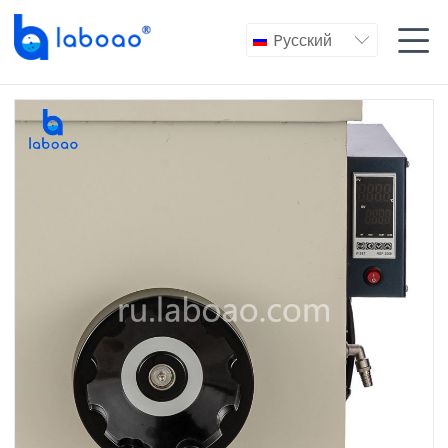

Pусский
