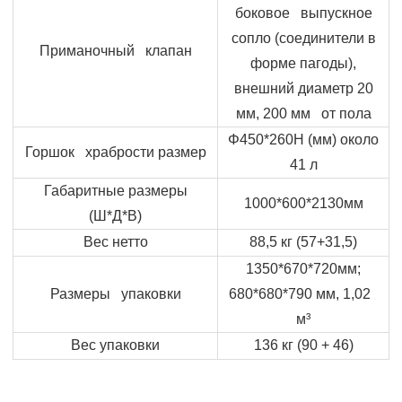
боковое выпускное
сопло (соединители в
Приманочный клапан
форме пагоды),
внешний диаметр 20
мм, 200 мм от пола
Φ
450*260
H
(мм) около
Горшок храбрости размер
41 л
Габаритные размеры
1000*600*2130мм
(Ш*Д*В)
Вес нетто
88,5 кг (57+31,5)
1350*670*720мм;
Размеры упаковки
680*680*790 мм, 1,02
м³
Вес упаковки
136 кг (90 + 46)