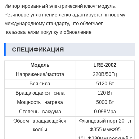
Импортированный электрический ключ-модуль.
Резиновое уплотнение легко адаптируется к новому
международному стандарту, что облегчает
пользователям покупку и обновление.
СПЕЦИФИКАЦИЯ
Модель
LRE
-2002
Напряжение/частота
220В/50Гц
Вся сила
5120 Вт
Вращающаяся сила
120 Вт
Мощность нагрева
5000 Вт
Степень вакуума
0.098Mpa
Объем вращающейся
Фланцевый порт 20 л
колбы
Φ
355 мм/
Φ
95
10
L
Φ
280мм/ верхний с