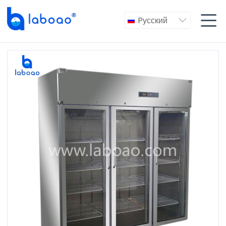

Pусский
