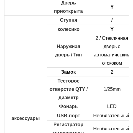
Дверь
Y
приоткрыта
Ступня
/
колесико
Y
2 / Стеклянная
Наружная
дверь с
дверь / Тип
автоматическим
отскоком
Замок
2
Тестовое
отверстие QTY /
1/25mm
диаметр
Фонарь
LED
USB-порт
Необязательный
аксессуары
Регистратор
Необязательный
температуры