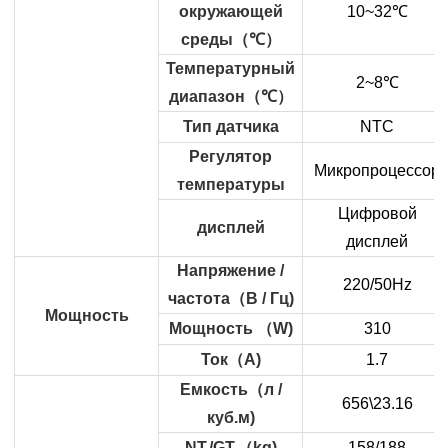
окружающей
10~32
℃
среды
（
℃
）
Температурный
2~8
℃
диапазон
（
℃
）
Тип датчика
NTC
Регулятор
Микропроцессор
температуры
Цифровой
дисплей
дисплей
Напряжение /
220/50Hz
частота
（
В / Гц)
Мощность
Мощность
（
W)
310
Ток
（
A)
1.7
Емкость
（
л /
656\23.16
куб.м)
NT./GT.
（
kg)
158/188