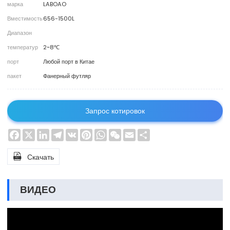
марка
LABOAO
Вместимость
656-1500L
Диапазон
температур
2~8℃
порт
Любой порт в Китае
пакет
Фанерный футляр
Запрос котировок
Facebook
X
LinkedIn
Telegram
VK
Pinterest
WhatsApp
WeChat
Email
Share

Скачать
ВИДЕО