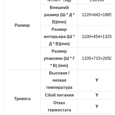
Внешний
размер (Ш * Д *
1220×642×1885
В)(mm)
Размер
Размер
интерьера (Ш *
1100×454×1325
Д * В)(mm)
Размер
упаковки (Ш * Г
1335×715×2050
* В) (mm)
Высокая /
низкая
Y
температура
Сбой питания
Y
Тревога
Отказ
Y
термостата