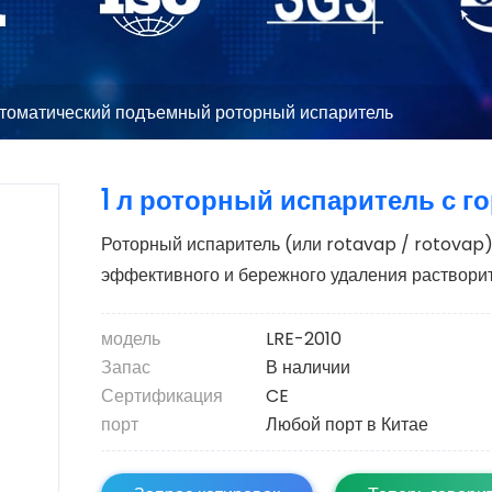
томатический подъемный роторный испаритель
1 л роторный испаритель с 
Роторный испаритель (или rotavap / rotovap) 
эффективного и бережного удаления растворит
модель
LRE-2010
Запас
В наличии
Сертификация
CE
порт
Любой порт в Китае