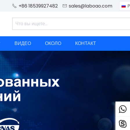
+86 18539927482
sales@laboao.com
P


ВИДЕО
ОКОЛО
КОНТАКТ


