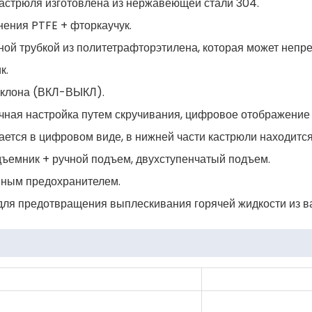
кастрюля изготовлена из нержавеющей стали 304.
нения PTFE + фторкаучук.
ой трубкой из политетрафторэтилена, которая может непре
к.
наклона (ВКЛ-ВЫКЛ).
очная настройка путем скручивания, цифровое отображение 
ется в цифровом виде, в нижней части кастрюли находится
ъемник + ручной подъем, двухступенчатый подъем.
йным предохранителем.
 для предотвращения выплескивания горячей жидкости из в