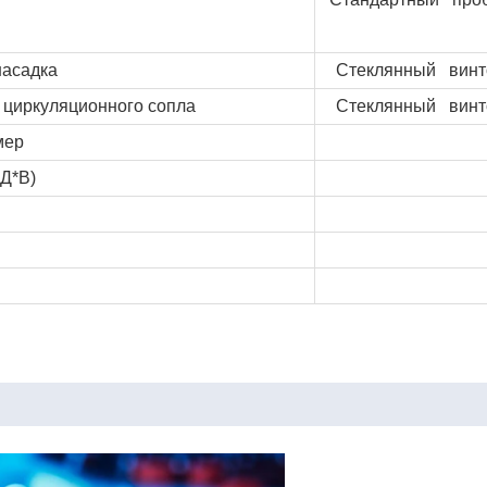
асадка
Стеклянный винто
 циркуляционного сопла
Стеклянный винто
мер
Д*В)