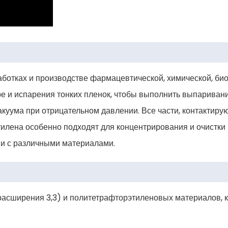
аботках и производстве фармацевтической, химической, би
е и испарения тонких пленок, чтобы выполнить выпаривани
акуума при отрицательном давлении. Все части, контактиру
тилена особенно подходят для концентрирования и очистки
ми с различными материалами.
 расширения 3,3) и политетрафторэтиленовых материалов, 