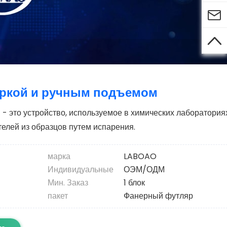


горкой и ручным подъемом
- это устройство, используемое в химических лаборатория
елей из образцов путем испарения.
марка
LABOAO
Индивидуальные
ОЭМ/ОДМ
Мин. Заказ
1 блок
пакет
Фанерный футляр