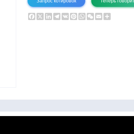
Запрос котировок
Теперь говори
Facebook
X
LinkedIn
Telegram
VK
Pinterest
WhatsApp
WeChat
Email
Share