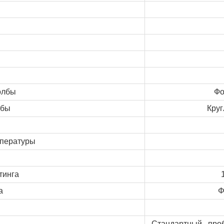
олбы
Фо
лбы
Кру
мпературы
тинга
а
Стандартный пробк