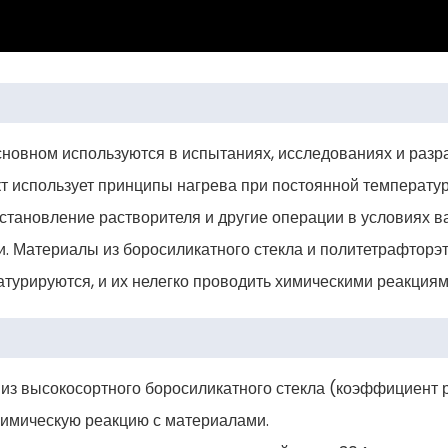
сновном используются в испытаниях, исследованиях и разр
т использует принципы нагрева при постоянной температур
сстановление растворителя и другие операции в условиях в
и. Материалы из боросиликатного стекла и политетрафторэ
натурируются, и их нелегко проводить химическими реакция
ы из высокосортного боросиликатного стекла (коэффициент
 химическую реакцию с материалами.