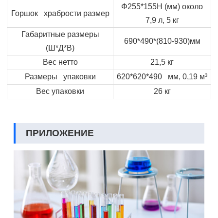
Φ
255*155
H
(мм) около
Горшок храбрости размер
7,9 л, 5 кг
Габаритные размеры
690*490*(810-930)мм
(Ш*Д*В)
Вес нетто
21,5 кг
Размеры упаковки
620*620*490 мм, 0,19 м³
Вес упаковки
26 кг
ПРИЛОЖЕНИЕ