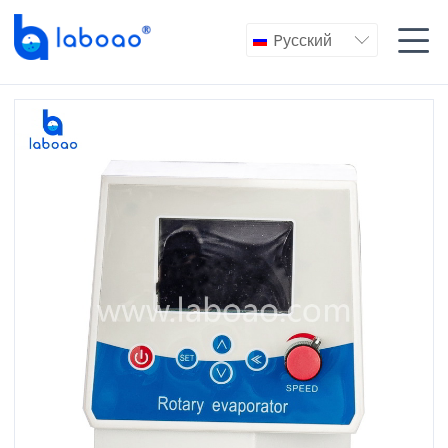

Pусский
