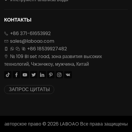
КОНТАКТЫ
+86 371-61653992

sales@laboao.com

+86 18539927482




№ 109 BI set road, зона развития высоких

технологий, Чжэнчжоу, мужчина, Китай








ЗАПРОС ЦИТАТЫ
авторское право ©
2026
LABOAO Все права защищены