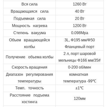
Вся сила
1260 Вт
Вращающаяся сила
40 Вт
Подъемная сила
20 Вт
Мощность нагрева
1200 Вт
Степень вакуума
0.098Mpa
Объем вращающейся
3
L
,
Φ
195 мм/
Φ
50
колбы
Фланцевый порт
2 л, порт шаровой
Получение объема колбы
мельницы
Φ
166 мм/35#
Скорость вращения
0-200 об/мин
Диапазон регулирования
комнатная
температуры
температура -99
℃
Темп. точность
±1
℃
Расстояние подъема
120мм
хостинга