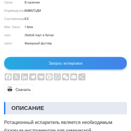
Запас
В наличии
Индивидуальные
ОЭМ/ОДМ
Сертификация
CE
Мин. Заказ
1 блок
порт
Любой порт в Китае
пакет
Фанерный футляр
Запрос котировок
Facebook
X
LinkedIn
Telegram
VK
Pinterest
WhatsApp
WeChat
Email
Share

Скачать
ОПИСАНИЕ
Ротационный испаритель является необходимым
базовым инструментом для химической