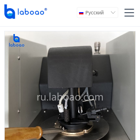

Pусский
