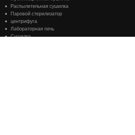
Биореактор Ферментер
Сублимационная сушилка
Распылительная сушилка
Паровой стерилизатор
центрифуга
Лабораторная печь
Сушилка
инкубатор
Низкотемпературный морозильник
Лабораторное оборудование
Инструмент Науки о жизни
Прибор для тестирования на наркотики
Инструмент для тестирования пищевых продуктов
Аналитический инструмент
Оборудование для испытаний нефти
Инструмент анализа воды