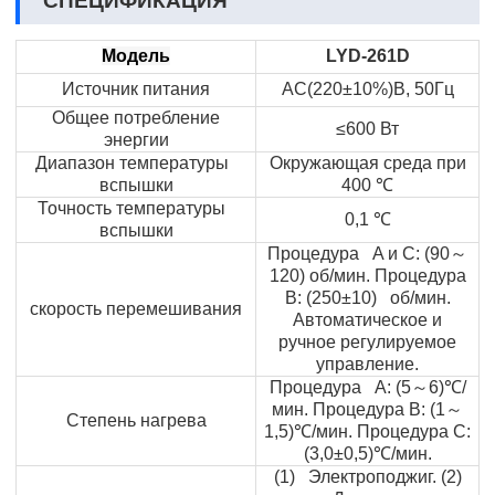
СПЕЦИФИКАЦИЯ
Модель
LYD-261D
Источник питания
AC(220±10%)В, 50Гц
Общее потребление
≤600 Вт
энергии
Диапазон температуры
Окружающая среда при
вспышки
400
℃
Точность температуры
0,1
℃
вспышки
～
Процедура
A
и
C
: (90
120) об/мин. Процедура
B
: (250±10) об/мин.
скорость перемешивания
Автоматическое и
ручное регулируемое
управление.
～
Процедура
A
: (5
6)
℃
/
～
мин. Процедура
B
: (1
Степень нагрева
1,5)
℃
/мин. Процедура
C
:
(3,0±0,5)
℃
/мин.
(1) Электроподжиг. (2)