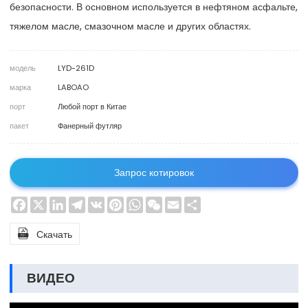
безопасности. В основном используется в нефтяном асфальте,
тяжелом масле, смазочном масле и других областях.
модель
LYD-261D
марка
LABOAO
порт
Любой порт в Китае
пакет
Фанерный футляр
Запрос котировок
Facebook
X
LinkedIn
Telegram
VK
Pinterest
WhatsApp
WeChat
Email
Share

Скачать
ВИДЕО