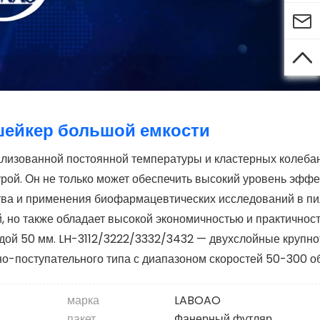


ейкер большой емкости
ализованной постоянной температуры и кластерных колеба
рой. Он не только может обеспечить высокий уровень эфф
тва и применения биофармацевтических исследований в п
 но также обладает высокой экономичностью и практичност
дой 50 мм. LH-3112/3222/3332/3432 — двухслойные крупн
но-поступательного типа с диапазоном скоростей 50-300 о
марка
LABOAO
пакет
Фанерный футляр