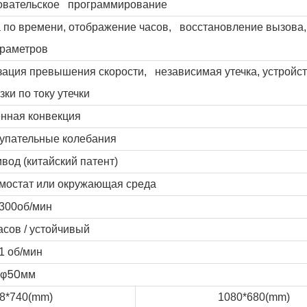
овательское программирование
а по времени, отображение часов, восстановление вызова,
раметров
зация превышения скорости, независимая утечка, устройс
зки по току утечки
енная конвекция
тупательные колебания
вод (китайский патент)
мостат или окружающая среда
-300об/мин
асов / устойчивый
1 об/мин
φ50мм
8*740(mm)
1080*680(mm)