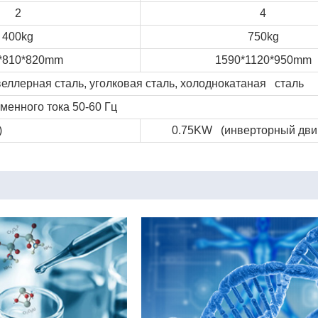
2
4
400kg
750kg
*810*820mm
1590*1120*950mm
ллерная сталь, уголковая сталь, холоднокатаная сталь
менного тока 50-60 Гц
)
0.75KW (инверторный двиг