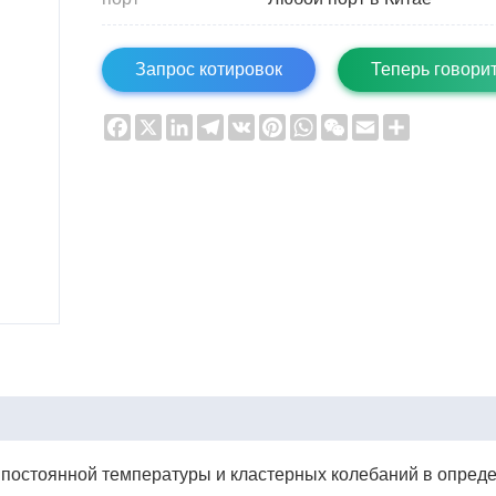
Запрос котировок
Теперь говори
Facebook
X
LinkedIn
Telegram
VK
Pinterest
WhatsApp
WeChat
Email
Share
 постоянной температуры и кластерных колебаний в опреде