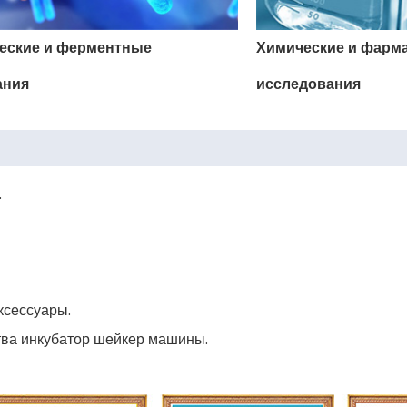
еские и ферментные
Химические и фарм
ания
исследования
.
ксессуары.
тва инкубатор шейкер машины.