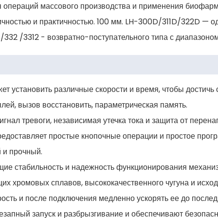
я операций массового производства и применения биофарм
чностью и практичностью. 100 мм. LH-300D/311D/322D — о
/332 /3312 - возвратно-поступательного типа с диапазоно
ет установить различные скорости и время, чтобы достичь
плей, вызов восстановить, параметрическая память.
сигнал тревоги, независимая утечка тока и защита от перен
едоставляет простые кнопочные операции и простое прогр
 и прочный.
ющие стабильность и надежность функционирования механи
их хромовых сплавов, высококачественного чугуна и исход
сть и после подключения медленно ускорять ее до послед
езапный запуск и разбрызгивание и обеспечивают безопасн