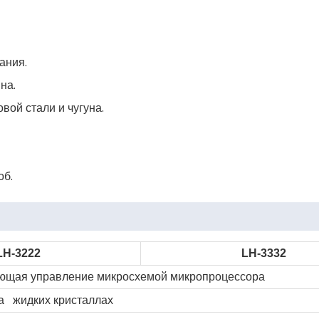
ания.
на.
вой стали и чугуна.
об.
LH-3222
LH-3332
ющая управление микросхемой микропроцессора
а жидких кристаллах