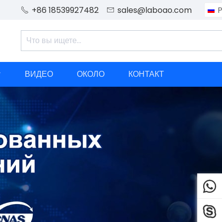
+86 18539927482
sales@laboao.com
P


ВИДЕО
ОКОЛО
КОНТАКТ


