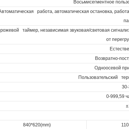
Восьмисегментное польз
Автоматическая работа, автоматическая остановка, работ
па
рожевой таймер, независимая звуковая/световая сигнали
от перегру
Естеств
Возвратно-пос
Одноосевой при
Пользовательский тер
30
0-999,59 ч
±
840*620(mm)
110