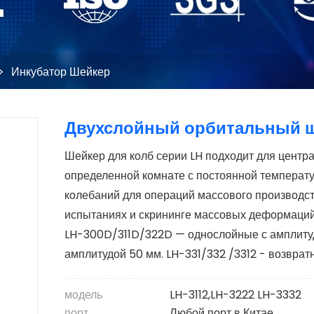
>
Инкубатор Шейкер
Двухслойный орбитальный ш
Шейкер для колб серии LH подходит для центр
определенной комнате с постоянной температу
колебаний для операций массового производс
испытаниях и скрининге массовых деформаций,
LH-300D/311D/322D — однослойные с амплиту
амплитудой 50 мм. LH-331/332 /3312 - возврат
модель
LH-3112,LH-3222 LH-3332
порт
Любой порт в Китае