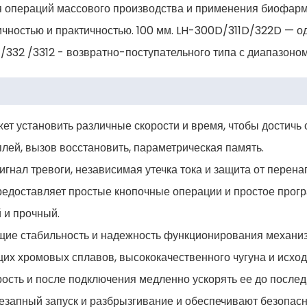
я операций массового производства и применения биофарм
чностью и практичностью. 100 мм. LH-300D/311D/322D — о
/332 /3312 - возвратно-поступательного типа с диапазоно
ет установить различные скорости и время, чтобы достичь
плей, вызов восстановить, параметрическая память.
сигнал тревоги, независимая утечка тока и защита от перен
едоставляет простые кнопочные операции и простое прогр
 и прочный.
ющие стабильность и надежность функционирования механи
их хромовых сплавов, высококачественного чугуна и исход
сть и после подключения медленно ускорять ее до послед
езапный запуск и разбрызгивание и обеспечивают безопасн