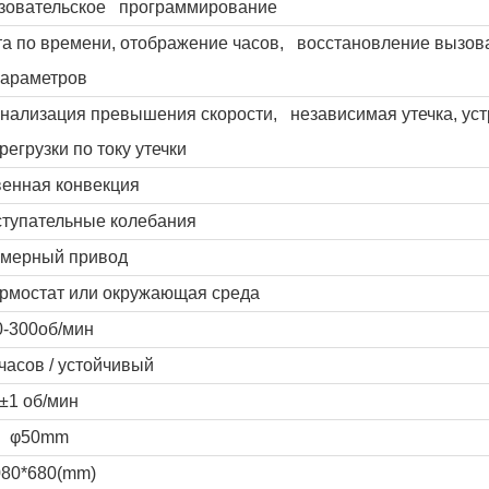
ьзовательское программирование
та по времени, отображение часов, восстановление вызова
араметров
нализация превышения скорости, независимая утечка, уст
регрузки по току утечки
венная конвекция
ступательные колебания
мерный привод
рмостат или окружающая среда
0-300об/мин
 часов / устойчивый
±1 об/мин
φ50mm
080*680(mm)