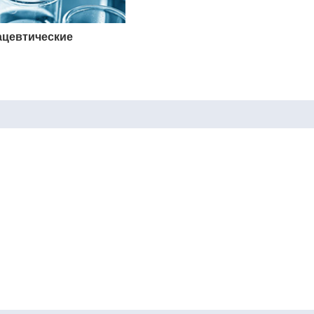
ацевтические
Молекулярная биология и гене