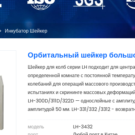
>
Инкубатор Шейкер
Орбитальный шейкер большо
Шейкер для колб серии LH подходит для центр
определенной комнате с постоянной температу
колебаний для операций массового производс
испытаниях и скрининге массовых деформаций,
LH-300D/311D/322D — однослойные с амплиту
амплитудой 50 мм. LH-331/332 /3312 - возврат
модель
LH-3432
порт
Любой порт в Китае