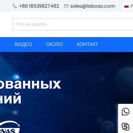
+86 18539927482
sales@laboao.com
P


ВИДЕО
ОКОЛО
КОНТАКТ


