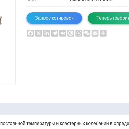
Запрос котировок
Теперь говори
Facebook
X
LinkedIn
Telegram
VK
Pinterest
WhatsApp
WeChat
Email
Share
 постоянной температуры и кластерных колебаний в опреде