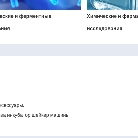
еские и ферментные
Химические и фарм
ания
исследования
.
ксессуары.
тва инкубатор шейкер машины.