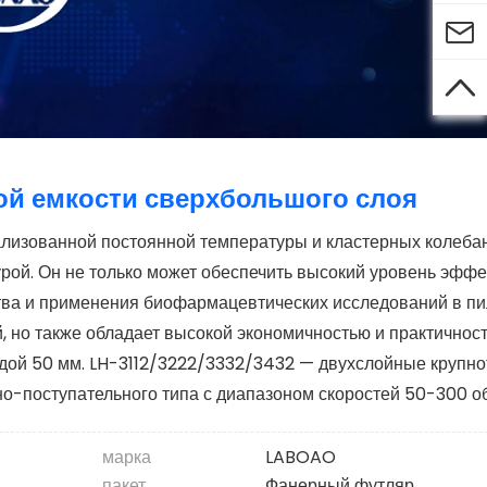


й емкости сверхбольшого слоя
ализованной постоянной температуры и кластерных колеба
рой. Он не только может обеспечить высокий уровень эфф
тва и применения биофармацевтических исследований в п
 но также обладает высокой экономичностью и практичност
дой 50 мм. LH-3112/3222/3332/3432 — двухслойные крупн
но-поступательного типа с диапазоном скоростей 50-300 о
марка
LABOAO
пакет
Фанерный футляр