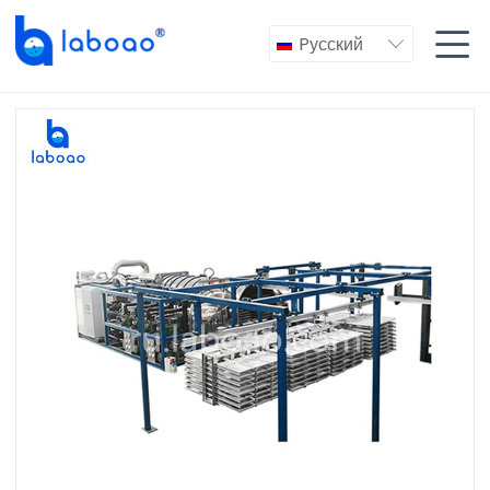

Pусский
