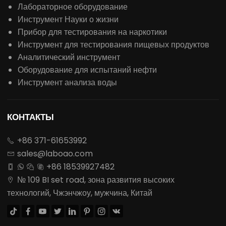
Лабораторное оборудование
Инструмент Науки о жизни
Прибор для тестирования на наркотики
Инструмент для тестирования пищевых продуктов
Аналитический инструмент
Оборудование для испытаний нефти
Инструмент анализа воды
КОНТАКТЫ
+86 371-61653992

sales@laboao.com

+86 18539927482




№ 109 BI set road, зона развития высоких

технологий, Чжэнчжоу, мужчина, Китай







