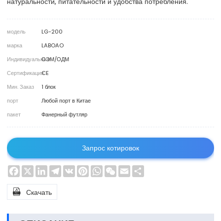
натуральности, питательности и удобства потребления.
модель
LG-200
марка
LABOAO
Индивидуальные
ОЭМ/ОДМ
Сертификация
CE
Мин. Заказ
1 блок
порт
Любой порт в Китае
пакет
Фанерный футляр
Запрос котировок
Facebook
X
LinkedIn
Telegram
VK
Pinterest
WhatsApp
WeChat
Email
Share

Скачать