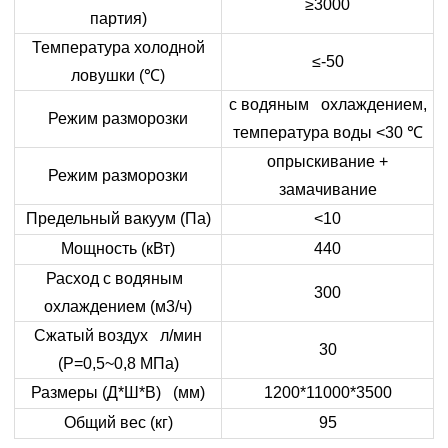
≥3000
партия)
Температура холодной
≤-50
ловушки (
℃
)
с водяным охлаждением,
Режим разморозки
температура воды <30
℃
опрыскивание +
Режим разморозки
замачивание
Предельный вакуум (Па)
<10
Мощность (кВт)
440
Расход с водяным
300
охлаждением (м3/ч)
Сжатый воздух л/мин
30
(
P
=0,5~0,8 МПа)
Размеры (Д*Ш*В) (мм)
1200*11000*3500
Общий вес (кг)
95