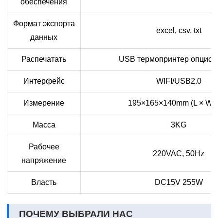
обеспечения
Формат экспорта
excel, csv, txt
данных
Распечатать
USB термопринтер опцион
Интерфейс
WIFI/USB2.0
Измерение
195×165×140mm (L × W ×
Масса
3KG
Рабочее
220VAC, 50Hz
напряжение
Власть
DC15V 255W
ПОЧЕМУ ВЫБРАЛИ НАС