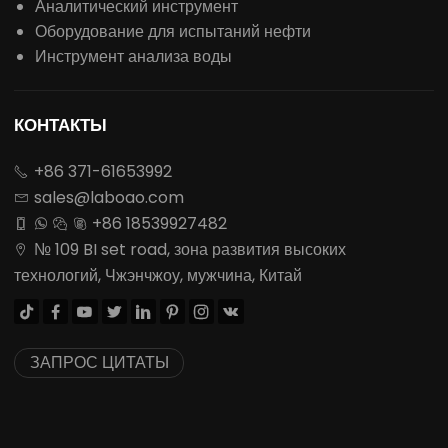
Аналитический инструмент
Оборудование для испытаний нефти
Инструмент анализа воды
КОНТАКТЫ
+86 371-61653992

sales@laboao.com

+86 18539927482




№ 109 BI set road, зона развития высоких

технологий, Чжэнчжоу, мужчина, Китай








ЗАПРОС ЦИТАТЫ