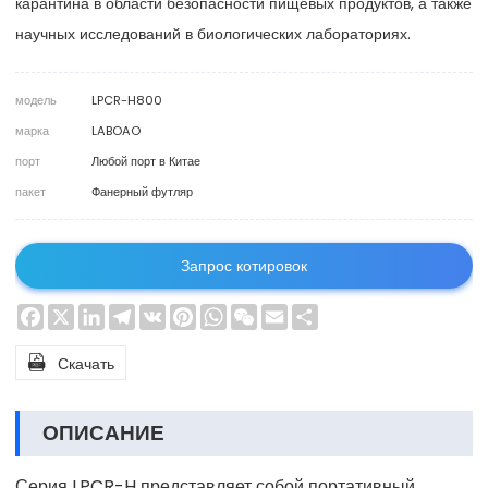
карантина в области безопасности пищевых продуктов, а также
научных исследований в биологических лабораториях.
модель
LPCR-H800
марка
LABOAO
порт
Любой порт в Китае
пакет
Фанерный футляр
Запрос котировок
Facebook
X
LinkedIn
Telegram
VK
Pinterest
WhatsApp
WeChat
Email
Share

Скачать
ОПИСАНИЕ
Серия LPCR-H представляет собой портативный