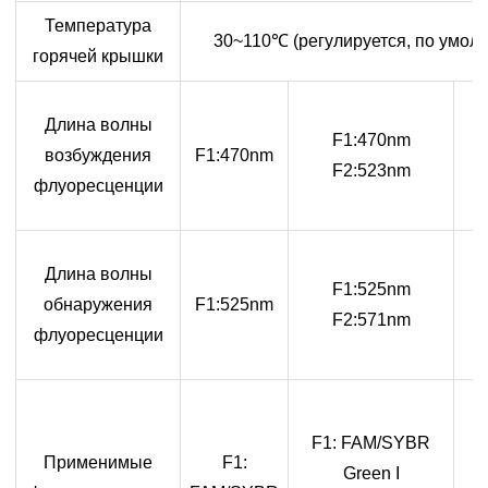
Температура
30~110
℃
(регулируется, по умол
горячей крышки
Длина волны
F1:470nm
возбуждения
F1:470nm
F2:523nm
флуоресценции
Длина волны
F1:525nm
обнаружения
F1:525nm
F2:571nm
флуоресценции
F
F1: FAM/SYBR
Применимые
F1:
Green I