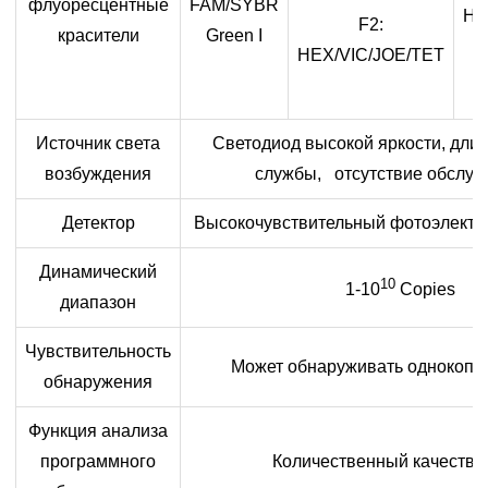
флуоресцентные
FAM/SYBR
HE
F2:
красители
Green I
HEX/VIC/JOE/TET
Источник света
Светодиод высокой яркости, дли
возбуждения
службы, отсутствие обслу
Детектор
Высокочувствительный фотоэлектри
Динамический
10
1-10
Copies
диапазон
Чувствительность
Может обнаруживать однокопи
обнаружения
Функция анализа
программного
Количественный качеств