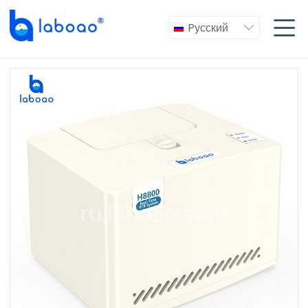

Pусский
