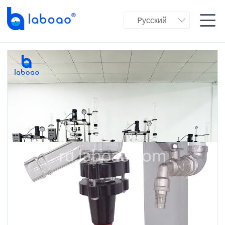

Pусский
