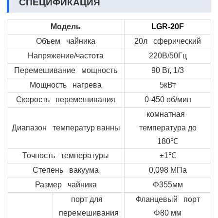
СПЕЦИФИКАЦИЯ
Модель
LGR-20F
Объем чайника
20л сферический
Напряжение/частота
220В/50Гц
Перемешивание мощность
90 Вт, 1/3
Мощность нагрева
5кВт
Скорость перемешивания
0-450 об/мин
комнатная
Диапазон температур ванны
температура до
180
℃
Точность температуры
±1
℃
Степень вакуума
0,098 МПа
Размер чайника
Φ355мм
порт для
Фланцевый порт
перемешивания
Φ80 мм