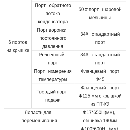
Порт обратного
50 # порт шаровой
потока
мельницы
конденсатора
Порт воронки
34# стандартный
постоянного
6 портов
порт
давления
на крышке
Рельефный
34# стандартный
порт
порт
Порт измерения
Фланцевый порт
температуры
Φ45
Фланцевый порт
Твердый порт
Φ125 мм с крышкой
подачи
из ПТФЭ
Лопасть для
Φ17*650H(мм),
перемешивания
обшивка 190мм
Φ100*600H (мм),