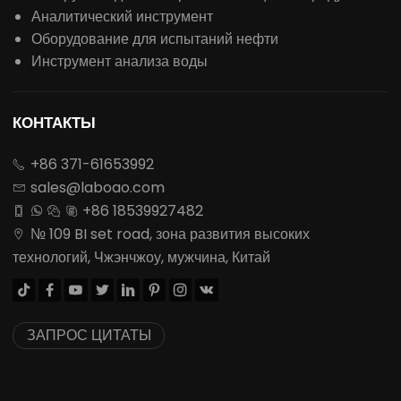
Аналитический инструмент
Оборудование для испытаний нефти
Инструмент анализа воды
КОНТАКТЫ
+86 371-61653992

sales@laboao.com

+86 18539927482




№ 109 BI set road, зона развития высоких

технологий, Чжэнчжоу, мужчина, Китай








ЗАПРОС ЦИТАТЫ