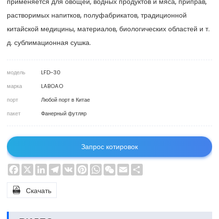
применяется для овощей, водных продуктов и мяса, приправ,
растворимых напитков, полуфабрикатов, традиционной
китайской медицины, материалов, биологических областей и т.
д. сублимационная сушка.
модель
LFD-30
марка
LABOAO
порт
Любой порт в Китае
пакет
Фанерный футляр
Запрос котировок
Facebook
X
LinkedIn
Telegram
VK
Pinterest
WhatsApp
WeChat
Email
Share

Скачать