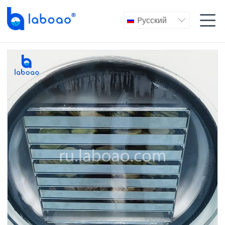

Pусский
