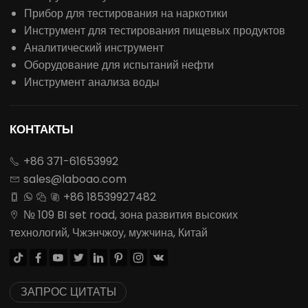
Прибор для тестирования на наркотики
Инструмент для тестирования пищевых продуктов
Аналитический инструмент
Оборудование для испытаний нефти
Инструмент анализа воды
КОНТАКТЫ
+86 371-61653992

sales@laboao.com

+86 18539927482




№ 109 BI set road, зона развития высоких

технологий, Чжэнчжоу, мужчина, Китай








ЗАПРОС ЦИТАТЫ