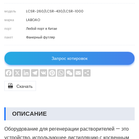
модель
LCSR-260/LCSR-430/LCSR-1000
марка
LABOAO
порт
Любой порт в Китае
пакет
Фанерный футляр
Запрос котировок
Facebook
X
LinkedIn
Telegram
VK
Pinterest
WhatsApp
WeChat
Email
Share

Скачать
ОПИСАНИЕ
Оборудование для регенерации растворителей — это
устройство, использующее дистилляцию с косвенным