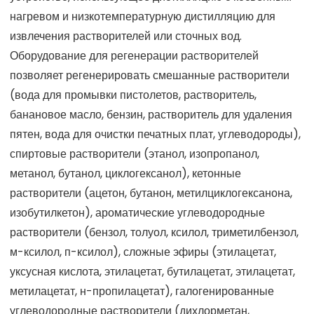
нагревом и низкотемпературную дистилляцию для
извлечения растворителей или сточных вод.
Оборудование для регенерации растворителей
позволяет регенерировать смешанные растворители
(вода для промывки пистолетов, растворитель,
банановое масло, бензин, растворитель для удаления
пятен, вода для очистки печатных плат, углеводороды),
спиртовые растворители (этанол, изопропанол,
метанол, бутанол, циклогексанол), кетонные
растворители (ацетон, бутанон, метилциклогексанона,
изобутилкетон), ароматические углеводородные
растворители (бензол, толуол, ксилол, триметилбензол,
м-ксилол, п-ксилол), сложные эфиры (этилацетат,
уксусная кислота, этилацетат, бутилацетат, этилацетат,
метилацетат, н-пропилацетат), галогенированные
углеводородные растворители (дихлорметан,