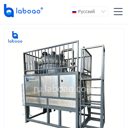

Pусский
