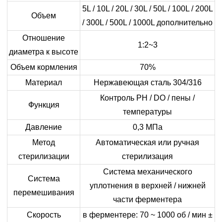
5L / 10L / 20L / 30L / 50L / 100L / 200L
Объем
/ 300L / 500L / 1000L дополнительно
Отношение
1:2~3
диаметра к высоте
Объем кормления
70%
Материал
Нержавеющая сталь 304/316
Контроль PH / DO / пены /
Функция
температуры
Давление
0,3 МПа
Метод
Автоматическая или ручная
стерилизации
стерилизация
Система механического
Система
уплотнения в верхней / нижней
перемешивания
части ферментера
Скорость
в ферментере: 70 ~ 1000 об / мин ±