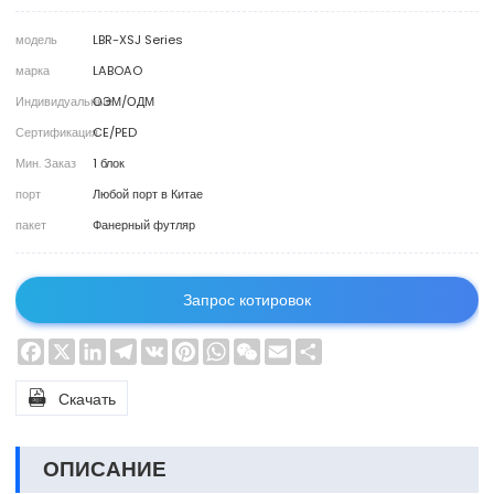
модель
LBR-XSJ Series
марка
LABOAO
Индивидуальные
ОЭМ/ОДМ
Сертификация
CE/PED
Мин. Заказ
1 блок
порт
Любой порт в Китае
пакет
Фанерный футляр
Запрос котировок
Facebook
X
LinkedIn
Telegram
VK
Pinterest
WhatsApp
WeChat
Email
Share

Скачать
ОПИСАНИЕ