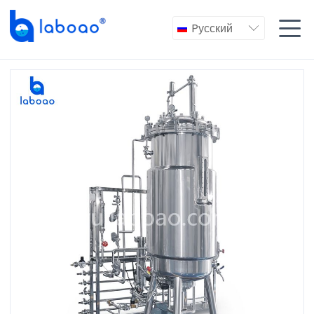

Pусский
