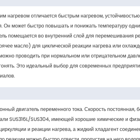
им нагревом отличается быстрым нагревом, устойчивостью 
я. Он может быстро повышать и понижать температуру од
ель помещается во внутренний слой для перемешивания ре
горячее масло) для циклической реакции нагрева или охлаж
ожно проводить при нормальном или отрицательном давлен
гонять. Это идеальный выбор для современных предприятий
иалов.
онный двигатель переменного тока. Скорость постоянная, бе
тали SUS316L/SUS304, имеющей хорошие химические и физи
иркуляции и реакции нагрева, а жидкий хладагент соедине
пло реакции можно быстро отвести, пропустив на него водо