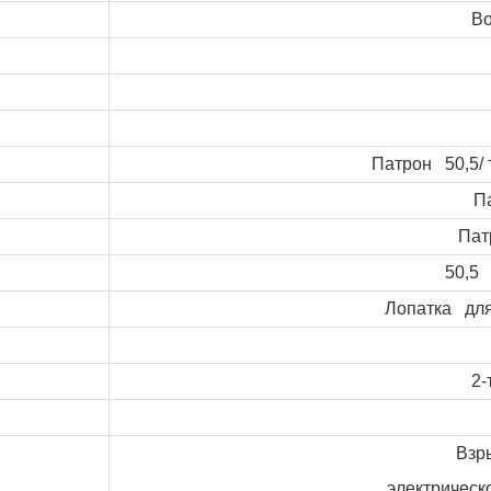
Во
Патрон 50,5/
П
Пат
50,5
Лопатка дл
2-
Взр
электрическ