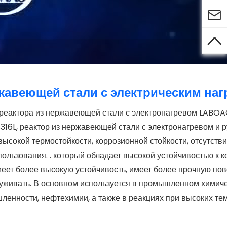


жавеющей стали с электрическим на
 реактора из нержавеющей стали с электронагревом LABO
316L, реактор из нержавеющей стали с электронагревом и 
высокой термостойкости, коррозионной стойкости, отсутств
льзования. . который обладает высокой устойчивостью к к
еет более высокую устойчивость, имеет более прочную пов
бслуживать. В основном используется в промышленном химич
енности, нефтехимии, а также в реакциях при высоких те