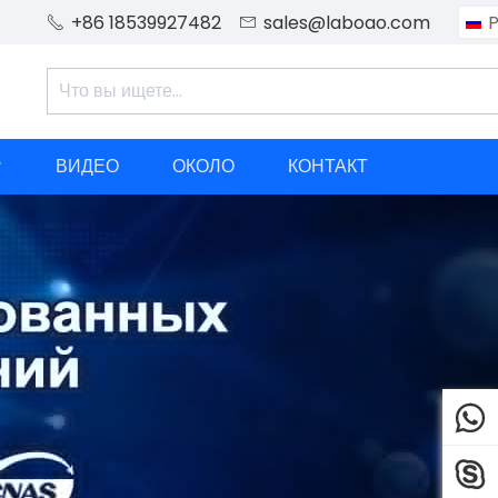
+86 18539927482
sales@laboao.com
P


ВИДЕО
ОКОЛО
КОНТАКТ


