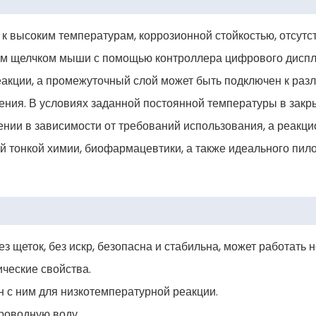
к высоким температурам, коррозионной стойкостью, отсутс
ним щелчком мыши с помощью контроллера цифрового диспл
акции, а промежуточный слой может быть подключен к раз
дения. В условиях заданной постоянной температуры в зак
ии в зависимости от требований использования, а реакц
 тонкой химии, биофармацевтики, а также идеального пило
з щеток, без искр, безопасна и стабильна, может работать 
ческие свойства.
н с ним для низкотемпературной реакции.
проводную воду.