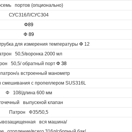
семь портов (опционально)
СУС316Л/СУС304
Φ89
Φ
89
 трубка для измерения температуры
Φ
12
атрон 50,5/воронка 2000 мл
рон 50,5/ обратный порт
Φ 38
 патрон/± встроенный манометр
я смешивания с пропеллером SUS316L
Φ
108/длина 600 мм
точечный выпускной клапан
Патрон Φ35/50,5
ывозащищенная вся машина/
ое отопление/всего 316л/сборный бак/