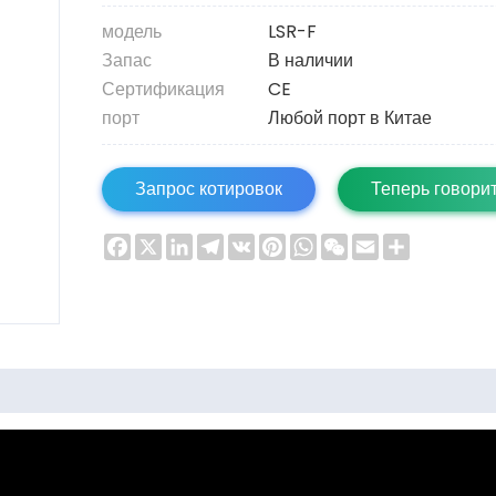
модель
LSR-F
Запас
В наличии
Сертификация
CE
порт
Любой порт в Китае
Запрос котировок
Теперь говори
Facebook
X
LinkedIn
Telegram
VK
Pinterest
WhatsApp
WeChat
Email
Share