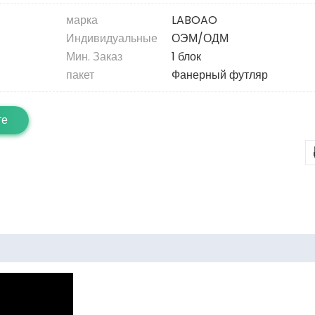
марка
LABOAO
Индивидуальные
ОЭМ/ОДМ
Мин. Заказ
1 блок
пакет
Фанерный футляр
те