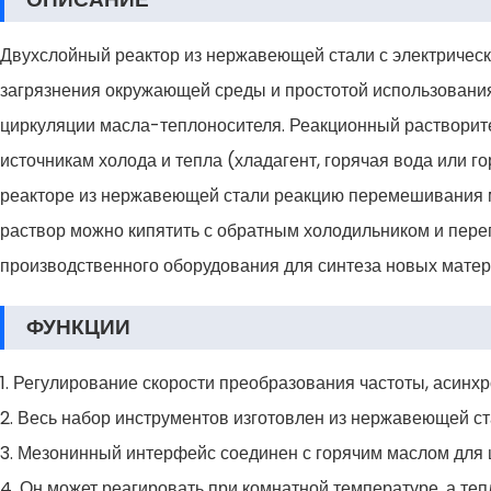
Двухслойный реактор из нержавеющей стали с электрическ
загрязнения окружающей среды и простотой использовани
циркуляции масла-теплоносителя. Реакционный растворит
источникам холода и тепла (хладагент, горячая вода или 
реакторе из нержавеющей стали реакцию перемешивания м
раствор можно кипятить с обратным холодильником и пере
производственного оборудования для синтеза новых матер
ФУНКЦИИ
1. Регулирование скорости преобразования частоты, асинхр
2. Весь набор инструментов изготовлен из нержавеющей с
3. Мезонинный интерфейс соединен с горячим маслом для ц
4. Он может реагировать при комнатной температуре, а те