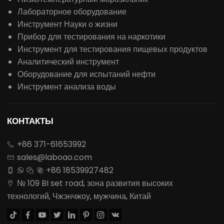
Лабораторное оборудование
Инструмент Науки о жизни
Прибор для тестирования на наркотики
Инструмент для тестирования пищевых продуктов
Аналитический инструмент
Оборудование для испытаний нефти
Инструмент анализа воды
КОНТАКТЫ
+86 371-61653992

sales@laboao.com

+86 18539927482




№ 109 BI set road, зона развития высоких

технологий, Чжэнчжоу, мужчина, Китай







