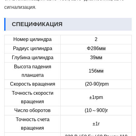
сигнализация.
СПЕЦИФИКАЦИЯ
Номер цилиндра
2
Радиус цилиндра
Φ286
мм
Глубина цилиндра
39
мм
Высота падения
156
мм
планшета
Скорость вращения
(20-90)rpm
Точность скорости
±1rpm
вращения
Число оборотов
(10
～
900)r
Точность счета
±1r
вращения