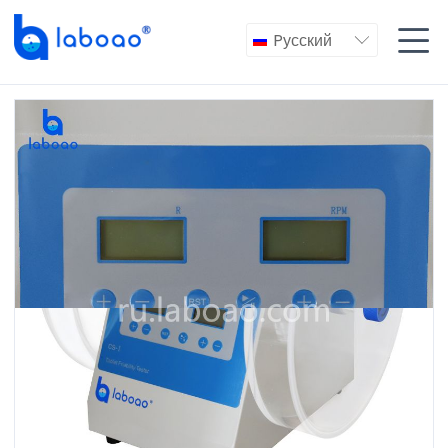

Pусский
