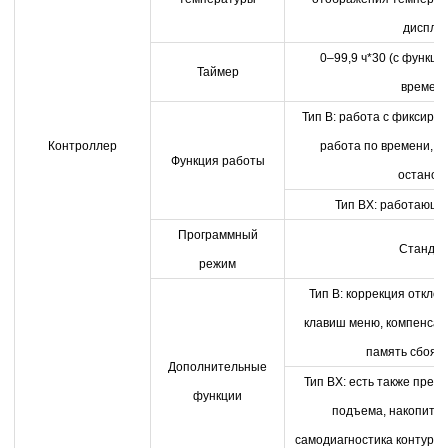
диспле
0–99,9 ч*30 (с функц
Таймер
времени
Тип B: работа с фиксиро
Контроллер
работа по времени, 
Функция работы
останов
Тип BX: работающа
Программный
Стандар
режим
Тип B: коррекция откло
клавиш меню, компенсац
память сбоя 
Дополнительные
Тип BX: есть также прев
функции
подъема, накопите
самодиагностика контура 