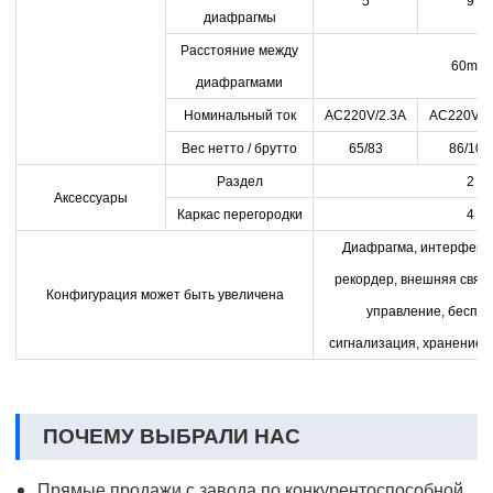
5
9
диафрагмы
Расстояние между
60mm
диафрагмами
Номинальный ток
AC220V/2.3A
AC220V/3
Вес нетто / брутто
65/83
86/106
Раздел
2
Аксессуары
Каркас перегородки
4
Диафрагма, интерфейс 
рекордер, внешняя связ
Конфигурация может быть увеличена
управление, беспр
сигнализация, хранение 
ПОЧЕМУ ВЫБРАЛИ НАС
Прямые продажи с завода по конкурентоспособной