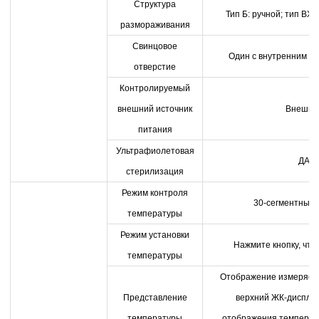
Структура
Тип Б: ручной; тип BX:
размораживания
Свинцовое
Один с внутренним д
отверстие
Контролируемый
внешний источник
Внешни
питания
Ультрафиолетовая
ДА
стерилизация
Режим контроля
30-сегментный 
температуры
Режим установки
Нажмите кнопку, что
температуры
Отображение измеряем
Представление
верхний ЖК-диспле
температуры
отображения температ