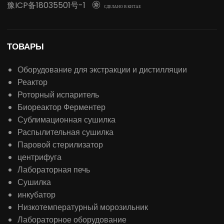
оптические инструменты, медицинские оборудование,
инструменты для проверки лекарств,
сельскохозяйственные инструменты, инструменты для
проверки пищевых продуктов и другие инструменты,
связанные с промышленностью.
политика конфиденциальности
-
файлы
-
Карта сайта
豫ICP备18035501号-1

СДЕЛАНО В КИТАЕ
ТОВАРЫ
Оборудование для экстракции и дистилляции
Реактор
Роторный испаритель
Биореактор Ферментер
Сублимационная сушилка
Распылительная сушилка