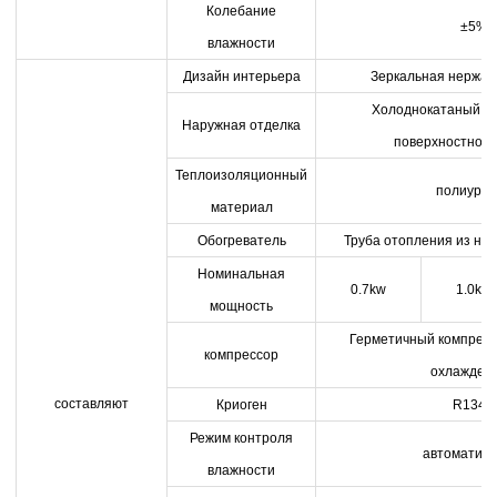
Колебание
±5%
влажности
Дизайн интерьера
Зеркальная нержав
Холоднокатаный ст
Наружная отделка
поверхностное 
Теплоизоляционный
полиурет
материал
Обогреватель
Труба отопления из не
Номинальная
0.7kw
1.0kw
мощность
Герметичный компресс
компрессор
охлажден
составляют
Криоген
R134A
Режим контроля
автоматиче
влажности