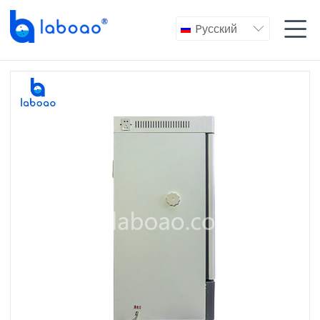

Pусский
