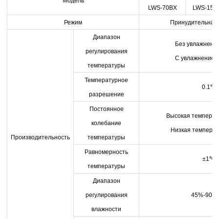
Модель
LWS-70BX
LWS-150
Режим
Принудительная 
Диапазон
Без увлажнения
регулирования
С увлажнением:
температуры
Температурное
0.1
℃
разрешение
Постоянное
Высокая температу
колебание
Низкая температ
Производительность
температуры
Равномерность
±1
℃
температуры
Диапазон
регулирования
45%-90%
влажности