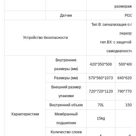
разморажив
Датчик
Pt100
Тип B: сигнализация о п
перегрузк
Устройство безопасности
тип BX: с защитой от
самодиагностико
Внутренние
420*350*500
500*400*
размеры (мм)
Размеры (мм)
570*560*1073
640*620*1
Внешний размер
720*720*1120
790*770*1
упаковки
Внутренний объем
70L
150L
Характеристики
Мембранный
15kg
подшипник
Количество слоев