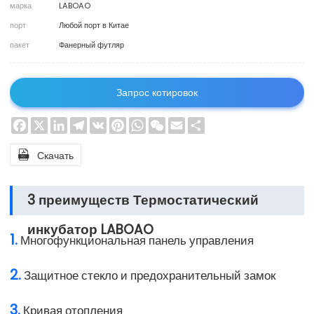
марка
LABOAO
порт
Любой порт в Китае
пакет
Фанерный футляр
Запрос котировок
Facebook
X
LinkedIn
Telegram
VK
Pinterest
WhatsApp
WeChat
Email
Share

Скачать
3 преимуществ Термостатический
инкубатор LABOAO
1.
Многофункциональная панель управления
2.
Защитное стекло и предохранительный замок
3.
Кривая отопления