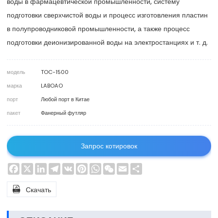
воды в фармацевтической промышленности, систему
подготовки сверхчистой воды и процесс изготовления пластин
в полупроводниковой промышленности, а также процесс
подготовки деионизированной воды на электростанциях и т. д.
модель
TOC-1500
марка
LABOAO
порт
Любой порт в Китае
пакет
Фанерный футляр
Запрос котировок
Facebook
X
LinkedIn
Telegram
VK
Pinterest
WhatsApp
WeChat
Email
Share

Скачать