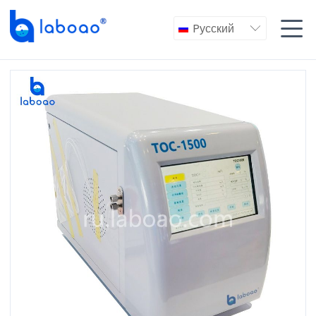

Pусский
