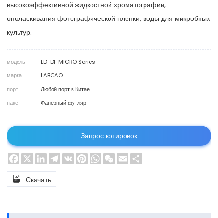
высокоэффективной жидкостной хроматографии,
ополаскивания фотографической пленки, воды для микробных
культур.
модель
LD-DI-MICRO Series
марка
LABOAO
порт
Любой порт в Китае
пакет
Фанерный футляр
Запрос котировок
Facebook
X
LinkedIn
Telegram
VK
Pinterest
WhatsApp
WeChat
Email
Share

Скачать