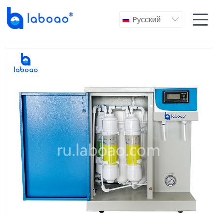

Pусский
