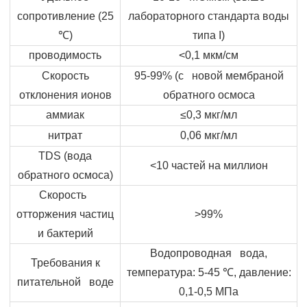
сопротивление (25
лабораторного стандарта воды
℃
)
типа
I
)
проводимость
<0,1 мкм/см
Скорость
95-99% (с новой мембраной
отклонения ионов
обратного осмоса
аммиак
≤0,3 мкг/мл
нитрат
0,06 мкг/мл
TDS (вода
<10 частей на миллион
обратного осмоса)
Скорость
отторжения частиц
>99%
и бактерий
Водопроводная вода,
Требования к
температура: 5-45
℃
, давление:
питательной воде
0,1-0,5 МПа