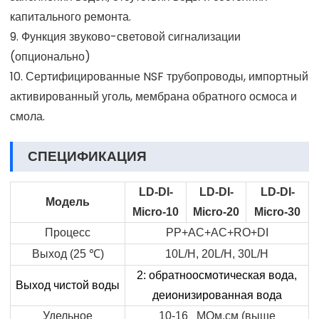
капитального ремонта.
9. Функция звуково-световой сигнализации
(опционально)
10. Сертифицированные NSF трубопроводы, импортный
активированный уголь, мембрана обратного осмоса и
смола.
СПЕЦИФИКАЦИЯ
LD-DI-
LD-DI-
LD-DI-
Модель
Micro-10
Micro-20
Micro-30
Процесс
PP+AC+AC+RO+DI
Выход (25
℃
)
10L/H, 20L/H, 30L/H
2: обратноосмотическая вода,
Выход чистой воды
деионизированная вода
Удельное
10-16 МОм.см (выше