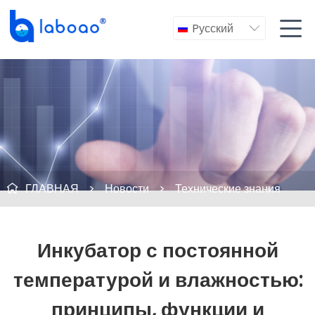

Pусский

ГЛАВНАЯ
>
Новости
>
Технические знания

Инкубатор с постоянной
температурой и влажностью:
принципы, функции и