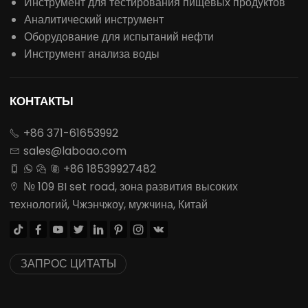
Инструмент для тестирования пищевых продуктов
Аналитический инструмент
Оборудование для испытаний нефти
Инструмент анализа воды
КОНТАКТЫ
+86 371-61653992

sales@laboao.com

+86 18539927482




№ 109 BI set road, зона развития высоких

технологий, Чжэнчжоу, мужчина, Китай








ЗАПРОС ЦИТАТЫ