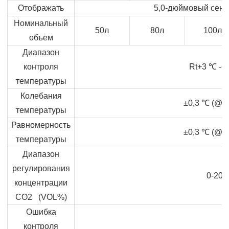
Отображать
5,0-дюймовый сенс
Номинальный
50л
80л
100л
объем
Диапазон
контроля
Rt+3
℃
-6
температуры
Колебания
±0,3
℃
(@3
температуры
Равномерность
±0,3
℃
(@3
температуры
Диапазон
регулирования
0-20
концентрации
CO2 (VOL%)
Ошибка
контроля