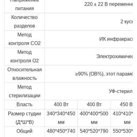
220 ± 22 В переменного
питания
Количество
2 куска
разделов
Метод
ИК инфракрасны
контроля CO2
Метод
Электрохимическ
контроля O2
Относительная
≥90% (ОВ%), этот парамет
влажность
Метод
УФ-стерили
стерилизации
Власть
400 Вт
400 Вт
450 Вт
Размер студии
340*340*450
400*400*500
410*410*6
(Д*Ш*В)
мм
мм
мм
Общий
480*450*740
540*520*790
550*530*8