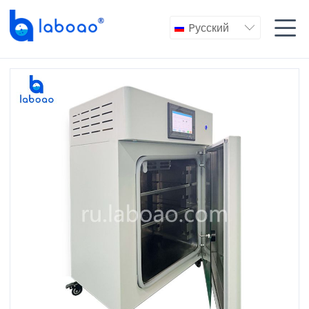

Pусский
