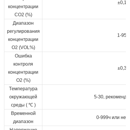
±0,1
концентрации
CO2 (%)
Диапазон
регулирования
1-95
концентрации
O2 (VOL%)
Ошибка
контроля
±0,3
концентрации
O2 (%)
Температура
окружающей
5-30, рекоменду
среды (
℃
)
Временной
0-999ч или не
диапазон
Напряжение