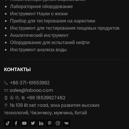
Лабораторное оборудование
Инструмент Науки о жизни
Прибор для тестирования на наркотики
Инструмент для тестирования пищевых продуктов
Аналитический инструмент
Оборудование для испытаний нефти
Инструмент анализа воды
КОНТАКТЫ
+86 371-61653992

sales@laboao.com

+86 18539927482




№ 109 BI set road, зона развития высоких

технологий, Чжэнчжоу, мужчина, Китай







