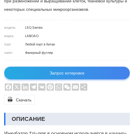
при размножении и выращивании клеток, тканевой культуры и
некоторых специальных микроорганизмов.
модель
LSQ Series
марка
LABOAO
порт
Любой порт в Китае
пакет
Фанерный футляр
Запрос котировок
Facebook
X
LinkedIn
Telegram
VK
Pinterest
WhatsApp
WeChat
Email
Share

Скачать
ОПИСАНИЕ
Инкубатор Tri-gas в основном используется в научно-