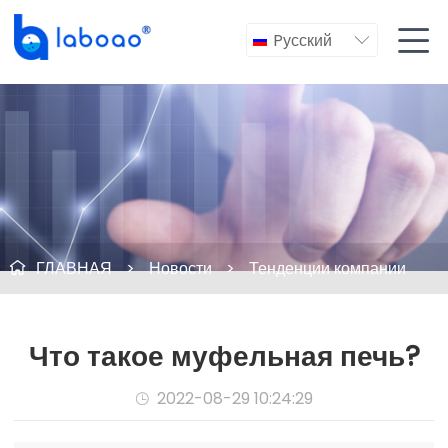

Pусский

ГЛАВНАЯ
>
Новости
>
Тенденции компании

Что такое муфельная печь?
2022-08-29 10:24:29
