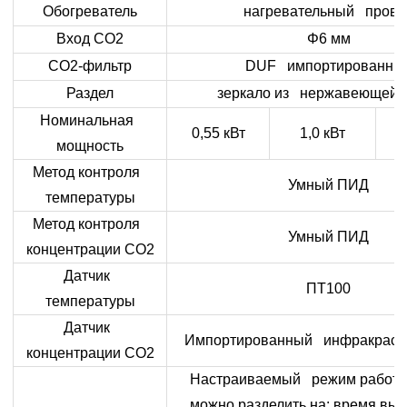
Обогреватель
нагревательный прово
Вход CO2
Φ6 мм
CO2-фильтр
DUF импортированны
Раздел
зеркало из нержавеющей 
Номинальная
0,55 кВт
1,0 кВт
мощность
Метод контроля
Умный ПИД
температуры
Метод контроля
Умный ПИД
концентрации CO2
Датчик
ПТ100
температуры
Датчик
Импортированный инфракрасны
концентрации CO2
Настраиваемый режим работы
можно разделить на: время вы