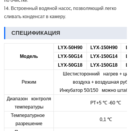
по очистке.
14. Встроенный водяной насос, позволяющий легко
сливать конденсат в камеру.
СПЕЦИФИКАЦИЯ
LYX-50H90
LYX-150H90
L
Модель
LYX-50G14
LYX-150G14
L
LYX-50G18
LYX-150G18
L
Шестисторонний нагрев + цир
Режим
воздуха + воздушная руб
Инкубатор 50/150 можно штабе
Диапазон контроля
РТ+5
℃
-60
℃
температуры
Температурное
0,1
℃
разрешение