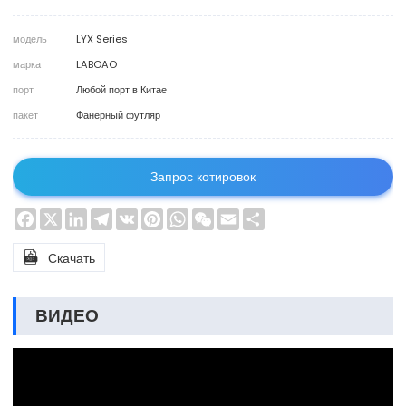
модель
LYX Series
марка
LABOAO
порт
Любой порт в Китае
пакет
Фанерный футляр
Запрос котировок
Facebook
X
LinkedIn
Telegram
VK
Pinterest
WhatsApp
WeChat
Email
Share

Скачать
ВИДЕО