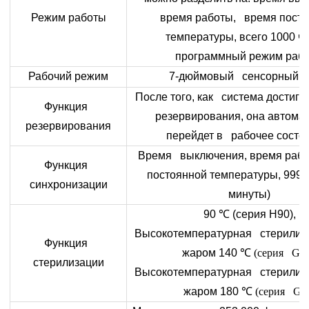
Режим работы
время работы, время пост
температуры, всего 1000 ча
программный режим раб
Рабочий режим
7-дюймовый сенсорный э
После того, как система достигн
Функция
резервирования, она автома
резервирования
перейдет в рабочее состо
Время выключения, время рабо
Функция
постоянной температуры, 999:5
синхронизации
минуты)
90
℃
(серия H90),
Высокотемпературная стерилиз
Функция
жаром 140
℃ (серия G14
стерилизации
Высокотемпературная стерилиз
жаром 180
℃ (серия G1