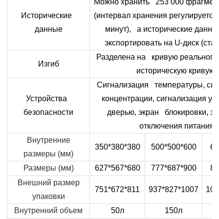
Можно хранить 253 000 фрагмен
Исторические
(интервал хранения регулируется 
данные
минут), а исторические данн
экспортировать на U-диск (стан
Разделена на кривую реального
Изгиб
историческую кривую.
Сигнализация температуры, сиг
Устройства
концентрации, сигнализация у
безопасности
дверью, экран блокировки, за
отключения питания
Внутренние
350*380*380
500*500*600
60
размеры (мм)
Размеры (мм)
627*567*680
777*687*900
88
Внешний размер
751*672*811
937*827*1007
104
упаковки
Внутренний объем
50л
150л