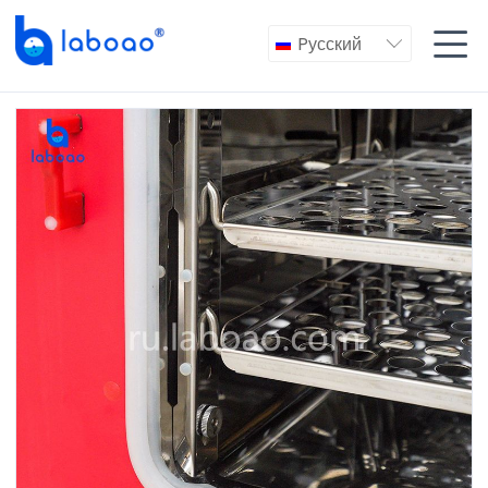

Pусский
