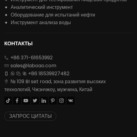
Аналитический инструмент
Оборудование для испытаний нефти
Инструмент анализа воды
КОНТАКТЫ
+86 371-61653992

sales@laboao.com

+86 18539927482




№ 109 BI set road, зона развития высоких

технологий, Чжэнчжоу, мужчина, Китай








ЗАПРОС ЦИТАТЫ