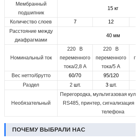
Мембранный
15 кг
подшипник
Количество слоев
7
12
Расстояние между
40 мм
диафрагмами
220 В
220 В
Номинальный ток
переменного
переменного
пе
тока/2,8 А
тока/5 А
т
Вес нетто/брутто
60/70
95/120
Раздел
2
шт.
3
шт.
Перегородка, мультигазовая куль
Необязательный
RS485, принтер, сигнализация м
телефона
ПОЧЕМУ ВЫБРАЛИ НАС