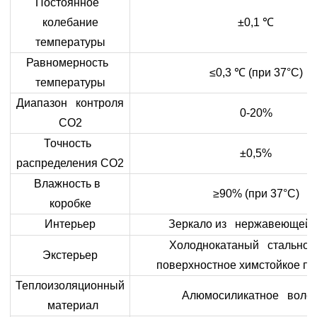
Постоянное
колебание
±0,1
℃
температуры
Равномерность
≤0,3
℃
(при 37°C)
температуры
Диапазон контроля
0-20%
CO2
Точность
±0,5%
распределения CO2
Влажность в
≥90% (при 37°C)
коробке
Интерьер
Зеркало из нержавеющей 
Холоднокатаный стальной 
Экстерьер
поверхностное химстойкое по
Теплоизоляционный
Алюмосиликатное воло
материал