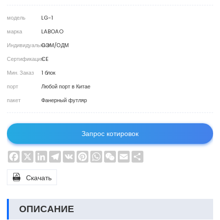
модель
LG-1
марка
LABOAO
Индивидуальные
ОЭМ/ОДМ
Сертификация
CE
Мин. Заказ
1 блок
порт
Любой порт в Китае
пакет
Фанерный футляр
Запрос котировок
Facebook
X
LinkedIn
Telegram
VK
Pinterest
WhatsApp
WeChat
Email
Share

Скачать
ОПИСАНИЕ