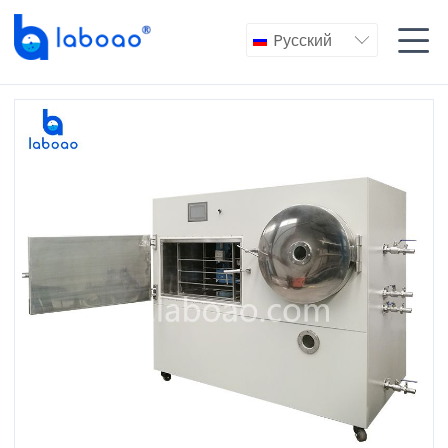

Pусский
