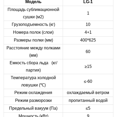
Модель
LG-1
Площадь сублимационной
1
сушки (м2)
Грузоподъемность (кг)
10
Номера полок (слои)
4+1
Размеры полки (мм)
400*625
Расстояние между полками
60
(мм)
Емкость сбора льда (кг/
≥15
партия)
Температура холодной
≤-60
ловушки (
℃
)
Режим охлаждения
охлаждаемый ветром
Режим разморозки
пропитанный водой
Предельный вакуум (Па)
≤5
Мощность (кВт)
9