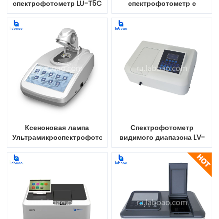
спектрофотометр LU-T5C
спектрофотометр с
подвижным ЖК-экраном
Ксеноновая лампа
Спектрофотометр
Ультрамикроспектрофотометр
видимого диапазона LV-
в ультрафиолетовом и
T1
видимом диапазонах