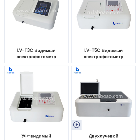
LV-T3C Видимый
LV-T5C Видимый
спектрофотометр
спектрофотометр

УФ-видимый
Двухлучевой