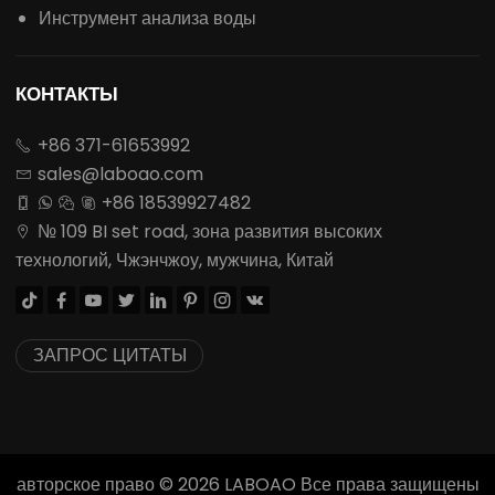
Инструмент анализа воды
КОНТАКТЫ
+86 371-61653992

sales@laboao.com

+86 18539927482




№ 109 BI set road, зона развития высоких

технологий, Чжэнчжоу, мужчина, Китай








ЗАПРОС ЦИТАТЫ
авторское право ©
2026
LABOAO Все права защищены