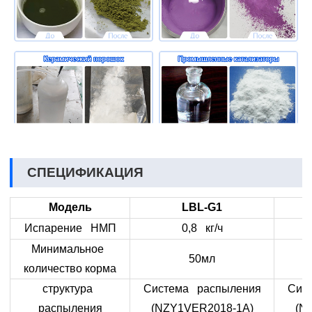
СПЕЦИФИКАЦИЯ
Модель
LBL-G1
Испарение НМП
0,8 кг/ч
Минимальное
50мл
количество корма
структура
Система распыления
Сис
распыления
(NZY1VER2018-1A)
(N