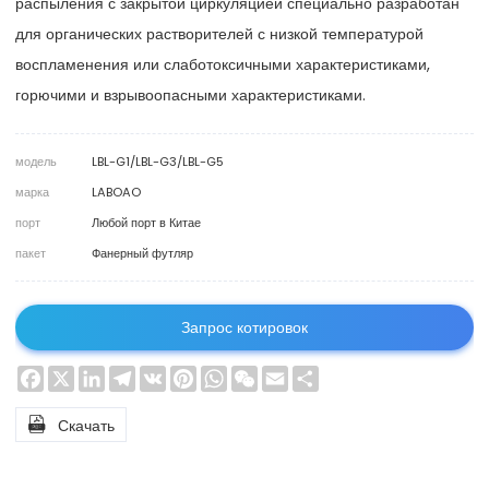
распыления с закрытой циркуляцией специально разработан
для органических растворителей с низкой температурой
воспламенения или слаботоксичными характеристиками,
горючими и взрывоопасными характеристиками.
модель
LBL-G1/LBL-G3/LBL-G5
марка
LABOAO
порт
Любой порт в Китае
пакет
Фанерный футляр
Запрос котировок
Facebook
X
LinkedIn
Telegram
VK
Pinterest
WhatsApp
WeChat
Email
Share

Скачать