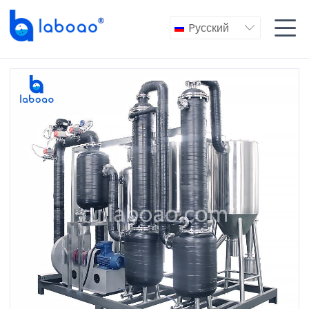

Pусский
