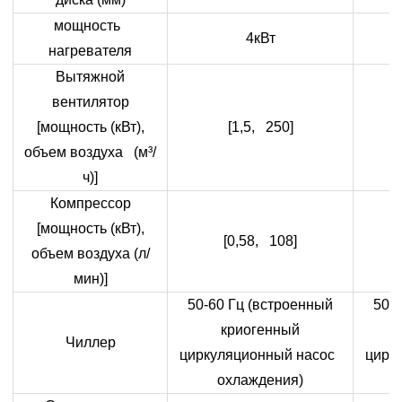
мощность
4кВт
нагревателя
Вытяжной
вентилятор
[мощность (кВт),
[1,5, 250]
объем воздуха (м³/
ч)]
Компрессор
[мощность (кВт),
[0,58, 108]
объем воздуха (л/
мин)]
50-60 Гц (встроенный
50-
криогенный
Чиллер
циркуляционный насос
цирк
охлаждения)