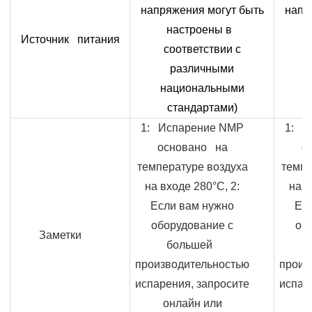
напряжения могут быть
напр
настроены в
Источник питания
соответствии с
различными
национальными
н
стандартами)
1: Испарение
NMP
1: И
основано на
о
температуре воздуха
темпе
на входе 280°
C
, 2:
на в
Если вам нужно
Ес
оборудование с
об
Заметки
большей
производительностью
произ
испарения, запросите
испар
онлайн или