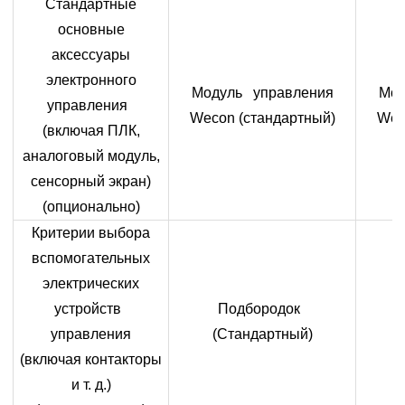
Стандартные
основные
аксессуары
электронного
Модуль управления
Мод
управления
Wecon (стандартный)
Wec
(включая ПЛК,
аналоговый модуль,
сенсорный экран)
(опционально)
Критерии выбора
вспомогательных
электрических
устройств
Подбородок
управления
(Стандартный)
(включая контакторы
и т. д.)