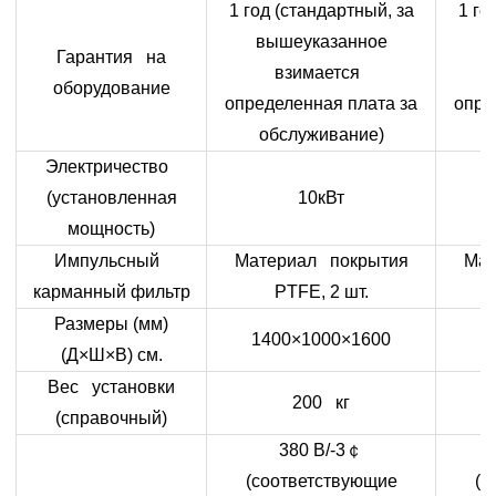
1 год (стандартный, за
1 го
вышеуказанное
в
Гарантия на
взимается
оборудование
определенная плата за
опре
обслуживание)
Электричество
(установленная
10кВт
мощность)
Импульсный
Материал покрытия
Мат
карманный фильтр
PTFE, 2 шт.
Размеры (мм)
1400×1000×1600
1
(Д×Ш×В) см.
Вес установки
200 кг
(справочный)
380 В/-3
￠
(соответствующие
(с