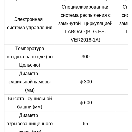
Специализированная
Спе
система распыления с
сист
Электронная
замкнутой циркуляцией
замк
система управления
LABOAO
(
BLG
-
ES
-
L
VER
2018-1
A
)
Температура
воздуха на входе (по
300
Цельсию)
Диаметр
сушильной камеры
￠
300
(мм)
Высота сушильной
￠
600
башни (мм)
Диаметр
взрывозащищенного
65
диска (мм)