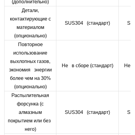
(дополнительно)
Детали,
контактирующие с
SUS304 (стандарт)
SU
материалом
(опционально)
Повторное
использование
выхлопных газов,
Не в сборе (стандарт)
Не в
экономия энергии
более чем на 30%
(опционально)
Распылительная
форсунка (с
алмазным
SUS304 (стандарт)
SU
покрытием или без
него)