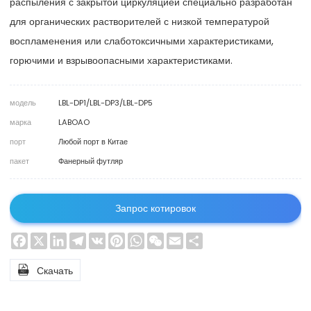
распыления с закрытой циркуляцией специально разработан
для органических растворителей с низкой температурой
воспламенения или слаботоксичными характеристиками,
горючими и взрывоопасными характеристиками.
модель
LBL-DP1/LBL-DP3/LBL-DP5
марка
LABOAO
порт
Любой порт в Китае
пакет
Фанерный футляр
Запрос котировок
Facebook
X
LinkedIn
Telegram
VK
Pinterest
WhatsApp
WeChat
Email
Share

Скачать