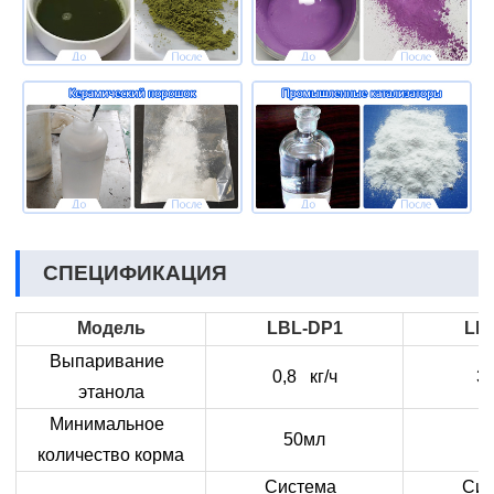
СПЕЦИФИКАЦИЯ
Модель
LBL-DP1
LB
Выпаривание
0,8 кг/ч
3 
этанола
Минимальное
50мл
8
количество корма
Система
Си