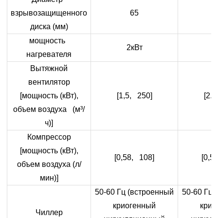
взрывозащищенного
65
диска (мм)
мощность
2кВт
6
нагревателя
Вытяжной
вентилятор
[мощность (кВт),
[1,5, 250]
[2.2
объем воздуха (м³/
ч)]
Компрессор
[мощность (кВт),
[0,58, 108]
[0,5
объем воздуха (л/
мин)]
50-60 Гц (встроенный
50-60 Гц 
криогенный
крио
Чиллер