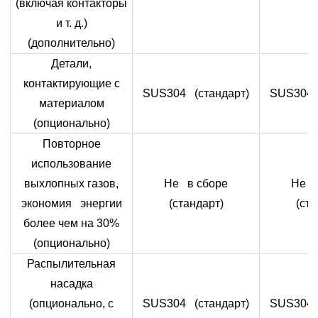
(включая контакторы
и т. д.)
(дополнительно)
Детали,
контактирующие с
SUS304 (стандарт)
SUS304 
материалом
(опционально)
Повторное
использование
выхлопных газов,
Не в сборе
Не в
экономия энергии
(стандарт)
(ста
более чем на 30%
(опционально)
Распылительная
насадка
(опционально, с
SUS304 (стандарт)
SUS304 