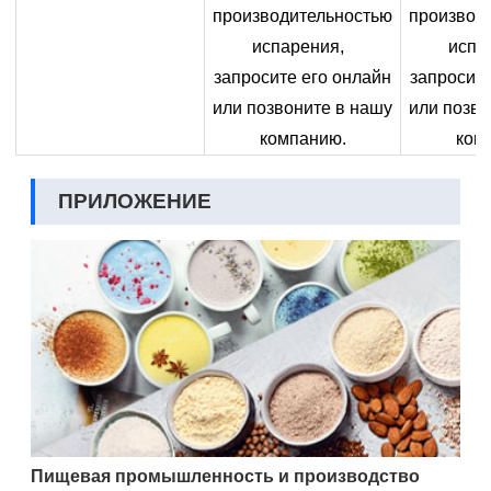
производительностью
производ
испарения,
испа
запросите его онлайн
запросите
или позвоните в нашу
или позво
компанию.
ком
ПРИЛОЖЕНИЕ
Пищевая промышленность и производство