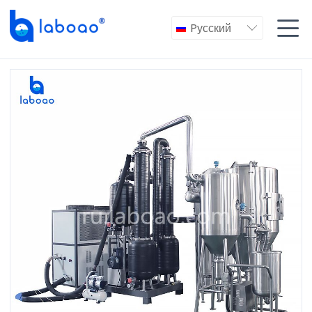

Pусский
