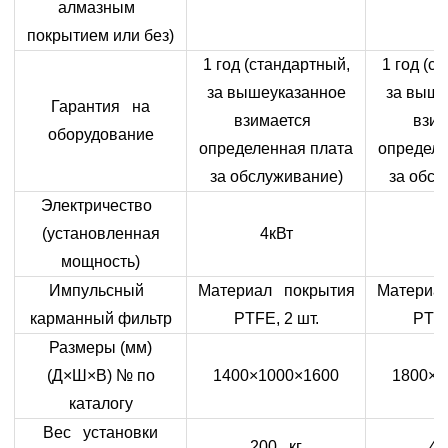
алмазным
покрытием или без)
1 год (стандартный,
1 год (с
за вышеуказанное
за выше
Гарантия на
взимается
взи
оборудование
определенная плата
определе
за обслуживание)
за обсл
Электричество
(установленная
4кВт
1
мощность)
Импульсный
Материал покрытия
Материа
карманный фильтр
PTFE, 2 шт.
PTFE
Размеры (мм)
(Д×Ш×В) № по
1400×1000×1600
1800×1
каталогу
Вес установки
200 кг
45