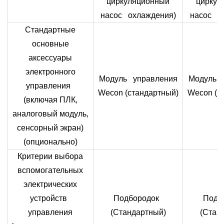
циркуляционный
циркул
насос охлаждения)
насос о
Стандартные
основные
аксессуары
электронного
Модуль управления
Модуль 
управления
Wecon (стандартный)
Wecon (с
(включая ПЛК,
аналоговый модуль,
сенсорный экран)
(опционально)
Критерии выбора
вспомогательных
электрических
устройств
Подбородок
Подб
управления
(Стандартный)
(Стан