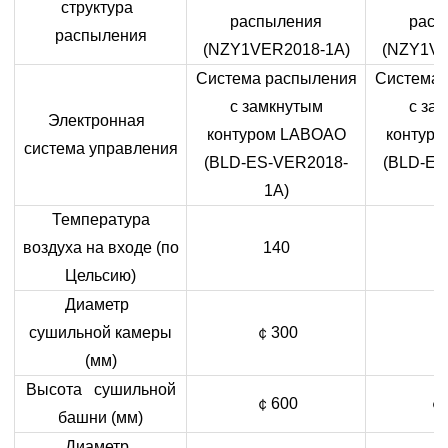
структура
распыления
расп
распыления
(NZY1VER2018-1A)
(NZY1VE
Система распыления
Система 
с замкнутым
с за
Электронная
контуром
LABOAO
контур
система управления
(
BLD
-
ES
-
VER
2018-
(
BLD
-
ES
1
A
)
Температура
воздуха на входе (по
140
Цельсию)
Диаметр
сушильной камеры
￠
300
(мм)
Высота сушильной
￠
600
￠
башни (мм)
Диаметр