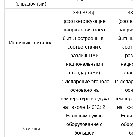
(справочный)
380 В/-3
￠
380 
(соответствующие
(соотве
напряжения могут
напряже
быть настроены в
быть на
Источник питания
соответствии с
соотве
различными
разл
национальными
нацио
стандартами)
станд
1: Испарение этанола
1: Испаре
основано на
осно
температуре воздуха
температ
на входе 140°
C
; 2:
на вход
Если вам нужно
Если в
оборудование с
оборуд
Заметки
большей
бо