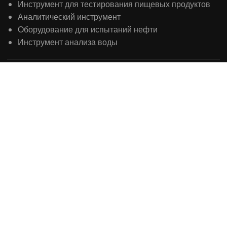
Инструмент для тестирования пищевых продуктов
Аналитический инструмент
Оборудование для испытаний нефти
Инструмент анализа воды
КОНТАКТЫ
+86 371-61653992

sales@laboao.com

+86 18539927482




№ 109 BI set road, зона развития высоких

технологий, Чжэнчжоу, мужчина, Китай








ЗАПРОС ЦИТАТЫ